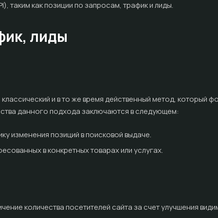
), таким как позиции по запросам, трафик и лиды.
афик, лиды
классический и в то же время действенный метод, который фо
ства данного подхода заключаются в следующем:
ку изменения позиций в поисковой выдаче.
ресованных в конкретных товарах или услугах.
чение количества посетителей сайта за счет улучшения види