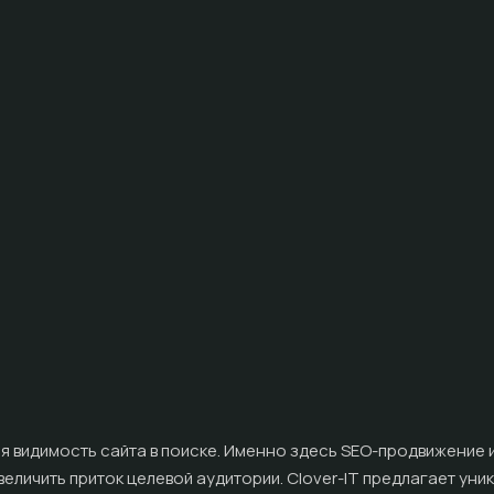
я видимость сайта в поиске. Именно здесь SEO-продвижение 
величить приток целевой аудитории. Clover-IT предлагает ун