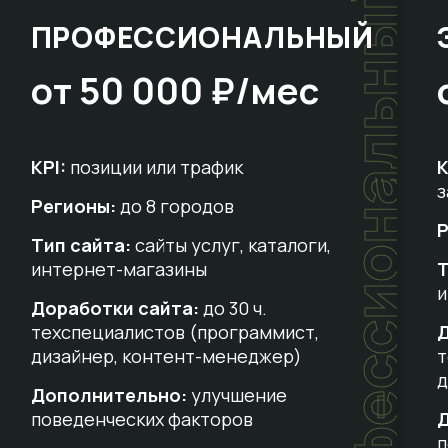
т
профессиональный
ПРОФЕССИОНАЛЬНЫЙ
от 50 000 ₽/мес
KPI:
позиции или трафик
K
з
Регионы:
до 8 городов
Р
Тип сайта:
сайты услуг, каталоги,
интернет-магазины
Т
и
Доработки сайта:
до 30 ч.
техспециалистов (программист,
Д
дизайнер, контент-менеджер)
т
д
Дополнительно:
улучшение
поведенческих факторов
п