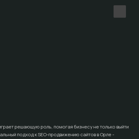
Про
от 2
Под
играет решающую роль, помогая бизнесу не только выйти
икальный подход к SEO-продвижению сайтов в Орле -