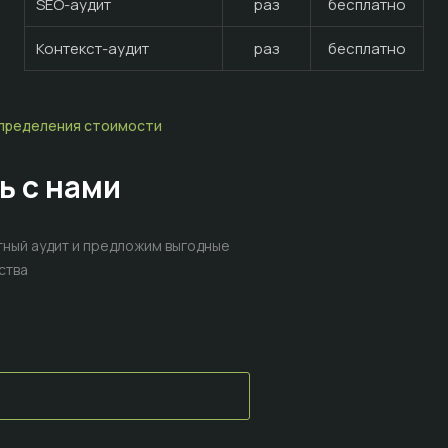
SEO-аудит
раз
бесплатно
Контекст-аудит
раз
бесплатно
определения стоимости
ь с нами
ный аудит
и предложим выгодные
ства