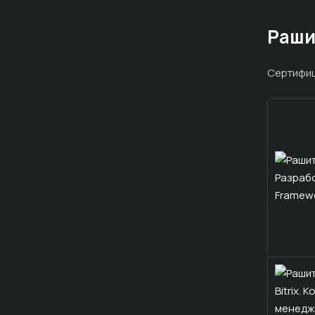
Раши
Cертифиц