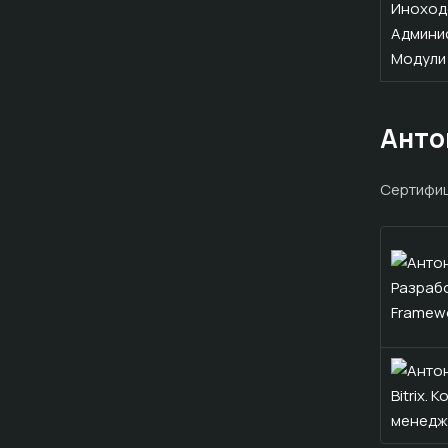
Анто
Cертифиц