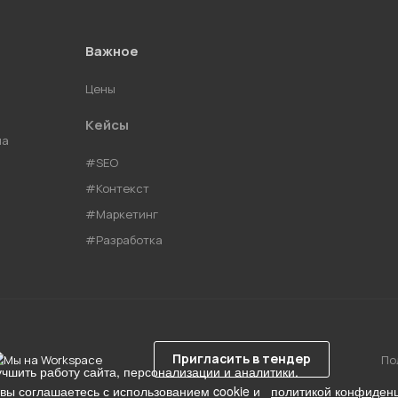
Важное
Цены
Кейсы
ма
#SEO
#Контекст
#Маркетинг
#Разработка
Пригласить в тендер
По
учшить работу сайта, персонализации и аналитики.
 вы соглашаетесь с использованием cookie и
политикой конфиден