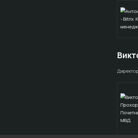
Викт
Директо