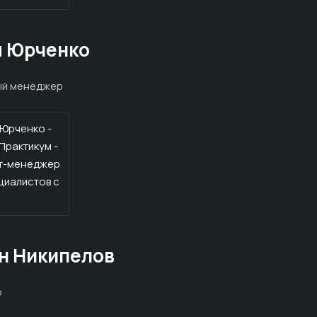
 Юрченко
ый менеджер
н Никипелов
р