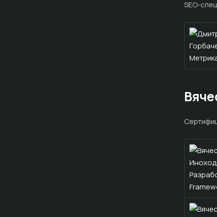
SEO-спец
Вяче
Cертифиц