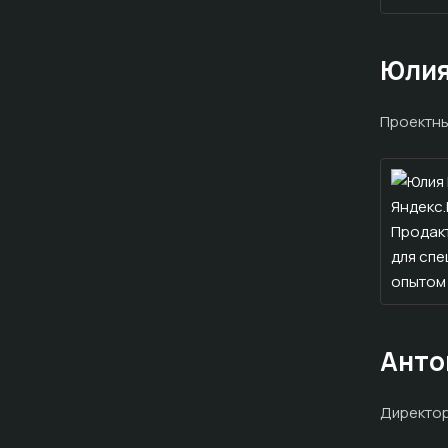
Юлия
Проектн
Анто
Директо