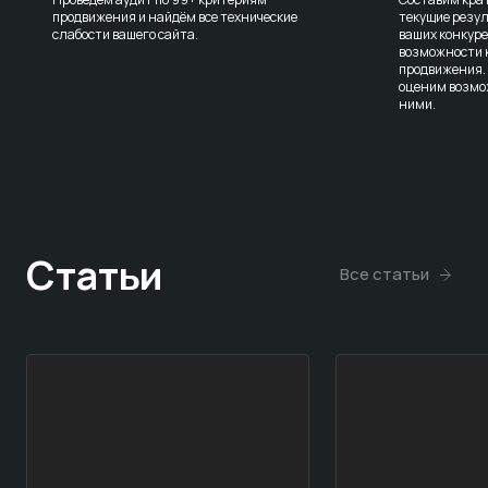
продвижения и найдём все технические
текущие резул
слабости вашего сайта.
ваших конкур
возможности к
продвижения.
оценим возмо
ними.
Статьи
Все статьи