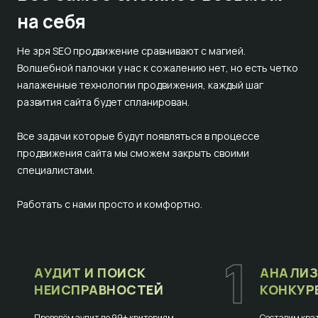
на себя
Не зря SEO продвижение сравнивают с магией.
Волшебной палочки у нас к сожалению нет, но есть четко
налаженные технологии продвижения, каждый шаг
развития сайта будет спланирован.
Все задачи которые будут появляться в процессе
продвижения сайта мы сможем закрыть своими
специалистами.
Работать с нами просто и комфортно.
1
АУДИТ И ПОИСК
АНАЛИЗ
НЕИСПРАВНОСТЕЙ
КОНКУР
Проведём аудит по 99+ критериям
Составим крат