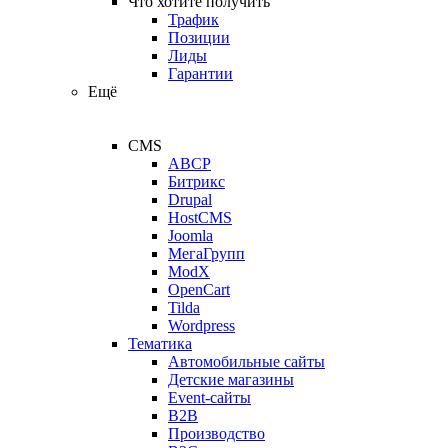
Что хотите получить
Трафик
Позиции
Лиды
Гарантии
Ещё
CMS
ABCP
Битрикс
Drupal
HostCMS
Joomla
МегаГрупп
ModX
OpenCart
Tilda
Wordpress
Тематика
Автомобильные сайты
Детские магазины
Event-сайты
B2B
Производство