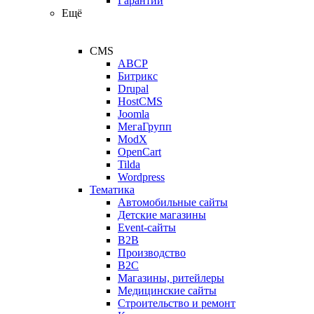
Гарантии
Ещё
CMS
ABCP
Битрикс
Drupal
HostCMS
Joomla
МегаГрупп
ModX
OpenCart
Tilda
Wordpress
Тематика
Автомобильные сайты
Детские магазины
Event-сайты
B2B
Производство
B2C
Магазины, ритейлеры
Медицинские сайты
Строительство и ремонт