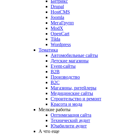
Битрикс
Drupal
HostCMS
Joomla
МегаГрупп
ModX
OpenCart
Tilda
Wordpress
Тематика
Автомобильные сайты
Детские магазины
Event-сайты
B2B
Производство
B2C
Магазины, ритейлеры
Медицинские сайты
Строительство и ремонт
Красота и мода
Мелкие работы
Оптимизация сайта
Технический аудит
Юзабилити аудит
А что еще