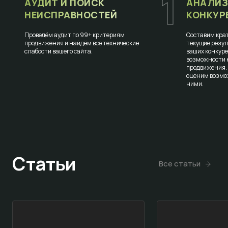
1
АУДИТ И ПОИСК
АНАЛИЗ
НЕИСПРАВНОСТЕЙ
КОНКУР
Проведём аудит по 99+ критериям
Составим крат
продвижения и найдём все технические
текущие резул
слабости вашего сайта.
ваших конкур
возможности к
продвижения.
оценим возмо
ними.
Статьи
Все статьи