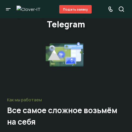
Подать заявку
Таргетированная реклама в
Telegram
Как мы работаем
Все самое сложное
возьмём
на себя